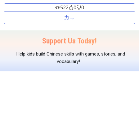
522
0
0
→
力
Support Us Today!
Help kids build Chinese skills with games, stories, and
vocabulary!