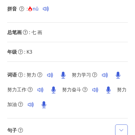
拼音
:
nǔ
总笔画
: 七 画
年级
: K3
词语
: 努力
努力学习
努力工作
努力奋斗
努力
加油
句子