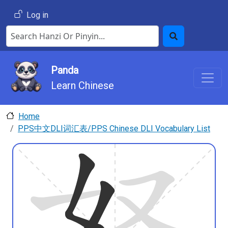
Skip to main content
User account menu
Log in
Search Hanzi or Pinyin
Search
Panda
Learn Chinese
Home
PPS中文DLI词汇表/PPS Chinese DLI Vocabulary List