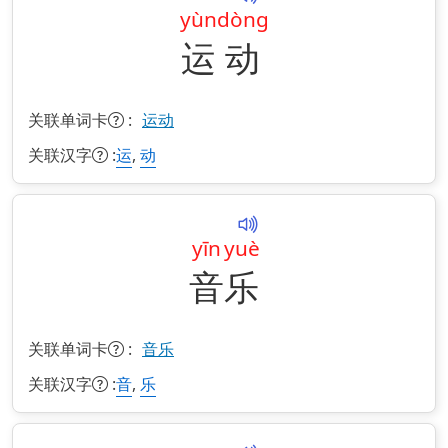
yùn
dòng
运
动
关联单词卡
:
运动
关联汉字
:
,
运
动
yīn
yuè
音
乐
关联单词卡
:
音乐
关联汉字
:
,
音
乐