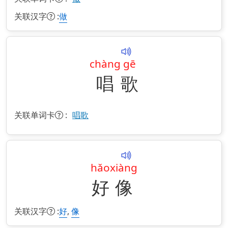
关联汉字
:
做
chàng
gē
唱
歌
关联单词卡
:
唱歌
hǎo
xiàng
好
像
关联汉字
:
,
好
像