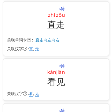
zhí
zǒu
直
走
关联单词卡
:
直走向左向右
关联汉字
:
,
直
走
kàn
jiàn
看
见
关联汉字
:
,
看
见