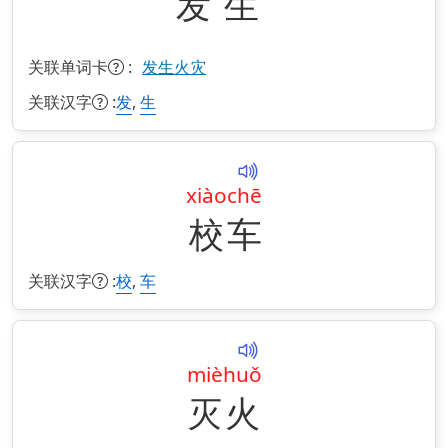
发
生
关联单词卡
:
发生火灾
关联汉字
:
,
发
生
xiào
chē
校
车
关联汉字
:
,
校
车
miè
huǒ
灭
火