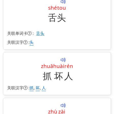
shé
tou
舌
头
关联单词卡
:
舌头
关联汉字
:
头
zhuā
huài
rén
抓
坏
人
关联汉字
:
,
,
抓
坏
人
zhù
zài