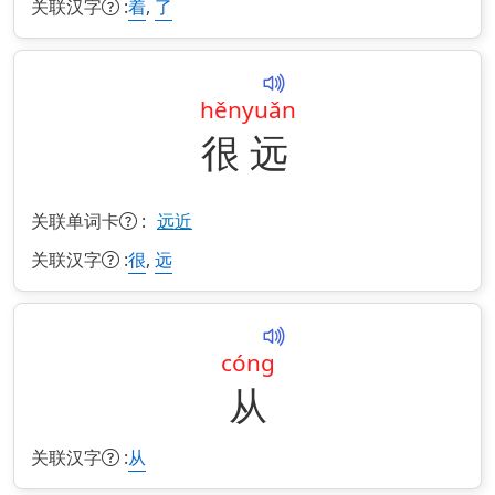
关联汉字
:
,
着
了
hěn
yuǎn
很
远
关联单词卡
:
远近
关联汉字
:
,
很
远
cóng
从
关联汉字
:
从