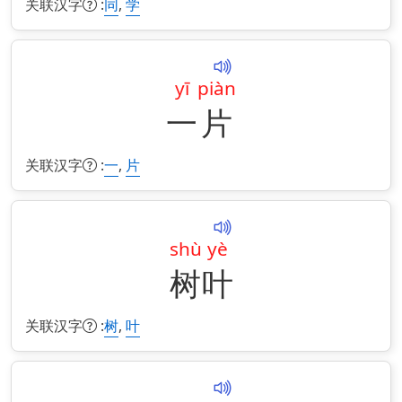
关联汉字
:
,
同
学
yī
piàn
一
片
关联汉字
:
,
一
片
shù
yè
树
叶
关联汉字
:
,
树
叶