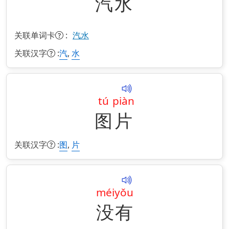
汽
水
关联单词卡
:
汽水
关联汉字
:
,
汽
水
tú
piàn
图
片
关联汉字
:
,
图
片
méi
yǒu
没
有