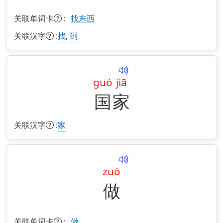
关联单词卡
:
找东西
关联汉字
:
,
找
到
guó
jiā
国
家
关联汉字
:
家
zuò
做
关联单词卡
:
做