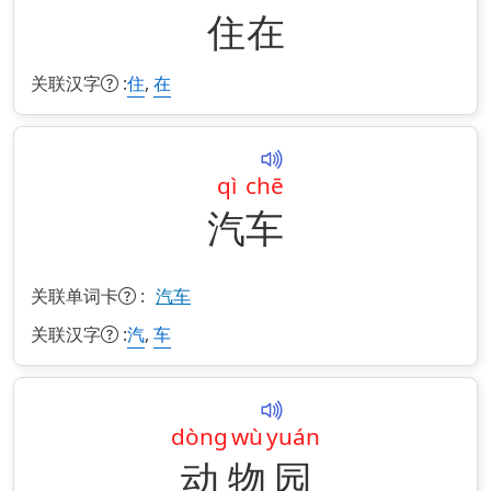
住
在
关联汉字
:
,
住
在
qì
chē
汽
车
关联单词卡
:
汽车
关联汉字
:
,
汽
车
dòng
wù
yuán
动
物
园