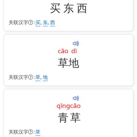
买
东
西
关联汉字
:
,
,
买
东
西
cǎo
dì
草
地
关联汉字
:
,
草
地
qīng
cǎo
青
草
关联汉字
:
草