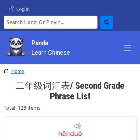
Skip to main content
User account menu
Log in
Search Hanzi or Pinyin
Search
Panda
Learn Chinese
Home
二年级词汇表/ Second Grade
Phrase List
Total: 128 items
hěn
duō