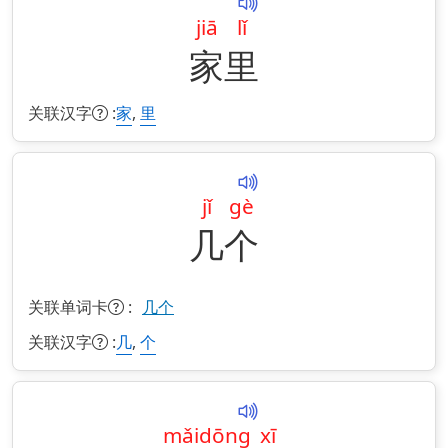
jiā
lǐ
家
里
关联汉字
:
,
家
里
jǐ
gè
几
个
关联单词卡
:
几个
关联汉字
:
,
几
个
mǎi
dōng
xī