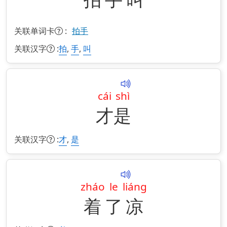
关联单词卡
:
拍手
关联汉字
:
,
,
拍
手
叫
cái
shì
才
是
关联汉字
:
,
才
是
zháo
le
liáng
着
了
凉