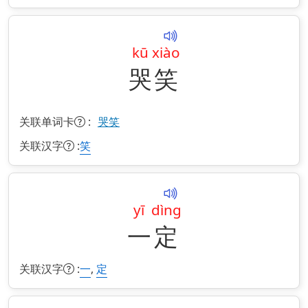
kū
xiào
哭
笑
关联单词卡
:
哭笑
关联汉字
:
笑
yī
dìng
一
定
关联汉字
:
,
一
定