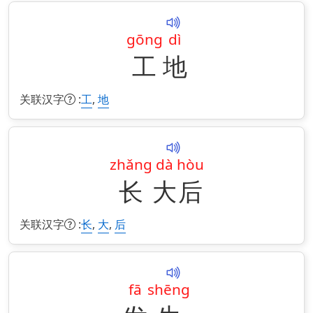
gōng
dì
工
地
关联汉字
:
,
工
地
zhǎng
dà
hòu
长
大
后
关联汉字
:
,
,
长
大
后
fā
shēng