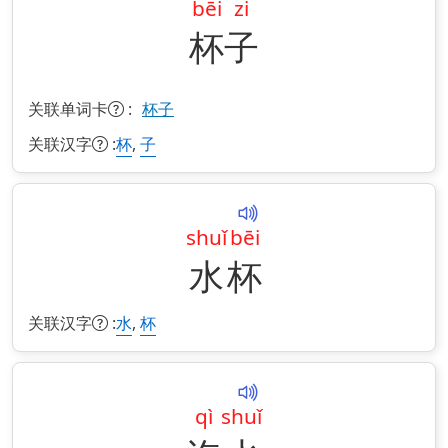
bēi
zi
杯
子
关联单词卡
:
杯子
关联汉字
:
,
杯
子
shuǐ
bēi
水
杯
关联汉字
:
,
水
杯
qì
shuǐ