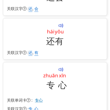
关联汉字
:
,
还
会
hái
yǒu
还
有
关联汉字
:
,
还
有
zhuān
xīn
专
心
关联单词卡
:
专心
关联汉字
:
,
专
心