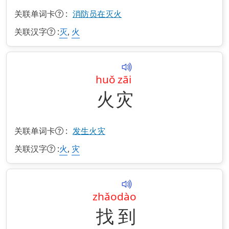
关联单词卡
:
消防员在灭火
关联汉字
:
,
灭
火
huǒ
zāi
火
灾
关联单词卡
:
发生火灾
关联汉字
:
,
火
灾
zhǎo
dào
找
到