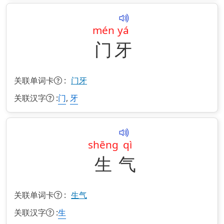
mén
yá
门
牙
关联单词卡
:
门牙
关联汉字
:
,
门
牙
shēng
qì
生
气
关联单词卡
:
生气
关联汉字
:
生