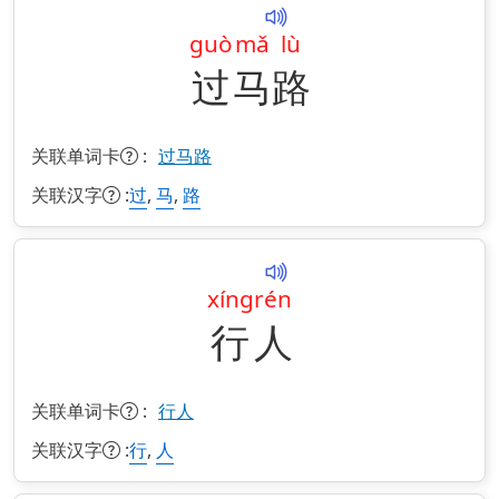
guò
mǎ
lù
过
马
路
关联单词卡
:
过马路
关联汉字
:
,
,
过
马
路
xíng
rén
行
人
关联单词卡
:
行人
关联汉字
:
,
行
人