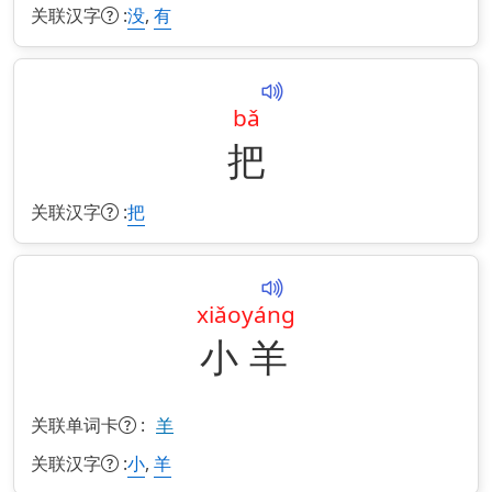
关联汉字
:
,
没
有
bǎ
把
关联汉字
:
把
xiǎo
yáng
小
羊
关联单词卡
:
羊
关联汉字
:
,
小
羊