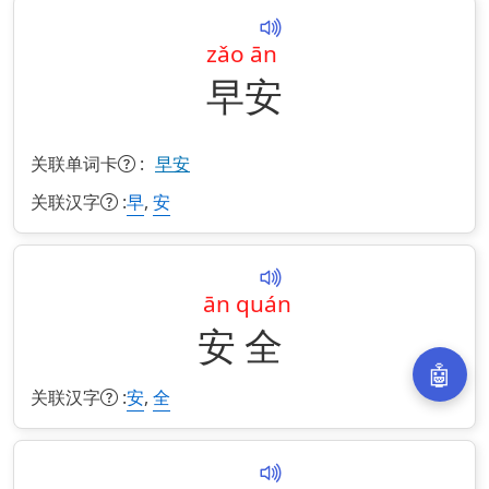
zǎo
ān
早
安
关联单词卡
:
早安
关联汉字
:
,
早
安
ān
quán
安
全
🤖
关联汉字
:
,
安
全