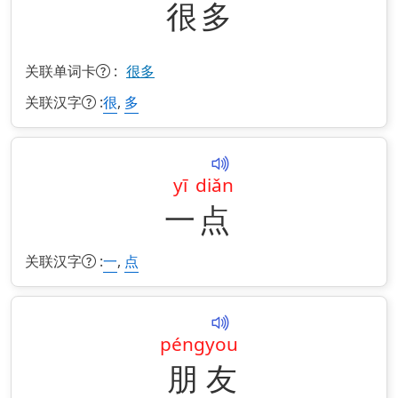
很
多
关联单词卡
:
很多
关联汉字
:
,
很
多
yī
diǎn
一
点
关联汉字
:
,
一
点
péng
you
朋
友