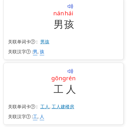
nán
hái
男
孩
关联单词卡
:
男孩
关联汉字
:
,
男
孩
gōng
rén
工
人
关联单词卡
:
,
工人
工人建楼房
关联汉字
:
,
工
人