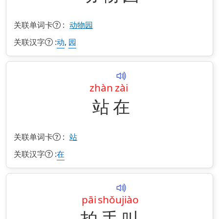
关联单词卡
:
动物园
关联汉字
:
,
动
园
zhàn
zài
站
在
关联单词卡
:
站
关联汉字
:
在
pāi
shǒu
jiào
拍
手
叫