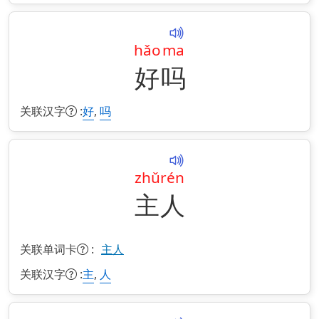
hǎo
ma
好
吗
关联汉字
:
,
好
吗
zhǔ
rén
主
人
关联单词卡
:
主人
关联汉字
:
,
主
人