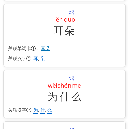
ěr
duo
耳
朵
关联单词卡
:
耳朵
关联汉字
:
,
耳
朵
wèi
shén
me
为
什
么
关联汉字
:
,
,
为
什
么