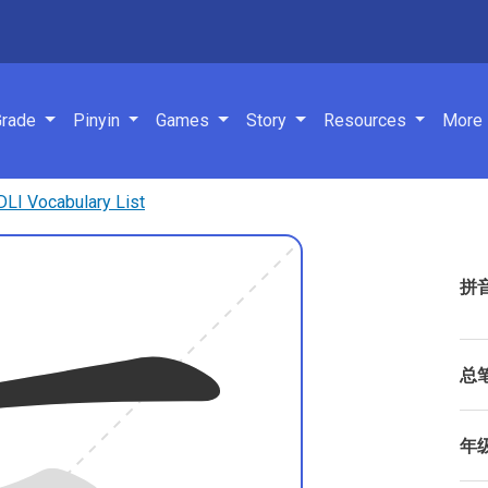
navigation
Grade
Pinyin
Games
Story
Resources
More
 Vocabulary List
拼
总
年