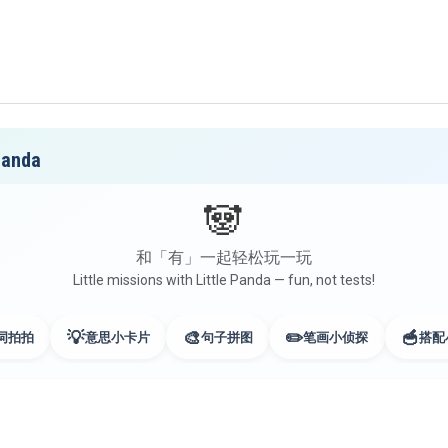
anda
🐼
和「有」一起轻松玩一玩
Little missions with Little Panda — fun, not tests!
💡
🎨
✏️
🥣
词拍拍
意思小卡片
句子拼图
笔画小侦探
搭配