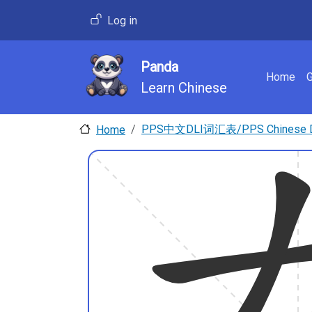
Skip to main content
User account menu
Log in
Panda
Main 
Home
Learn Chinese
PPS中文DLI词汇表/PPS Chinese DLI
Home