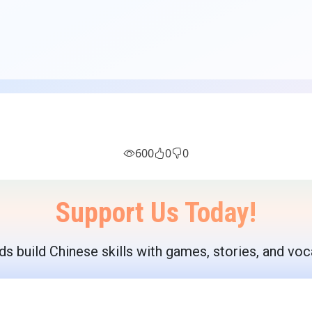
600
0
0
Support Us Today!
ds build Chinese skills with games, stories, and voc