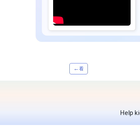
←
看
Help ki