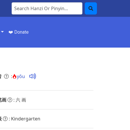
Search Hanzi or Pinyin
Search
❤️ Donate
音
:
yǒu
笔画
: 六 画
级
: Kindergarten