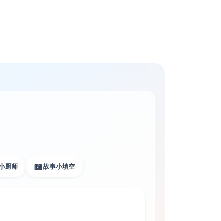
📖
小厨师
故事小填空