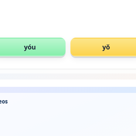
yóu
yǒ
eos