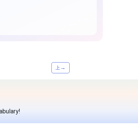
→
上
abulary!