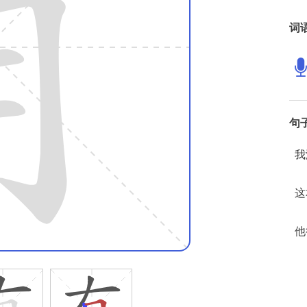
词
句
我
这
他