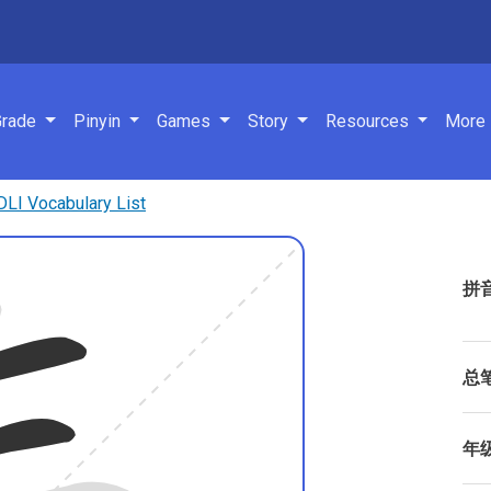
navigation
Grade
Pinyin
Games
Story
Resources
More
 Vocabulary List
拼
总
年