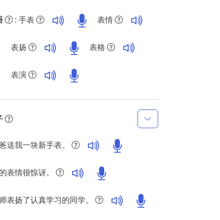
语
: 手表
表情
表扬
表格
表演
子
爸送我一块新手表。
的表情很惊讶。
师表扬了认真学习的同学。