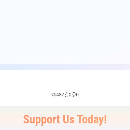
487
0
0
Support Us Today!