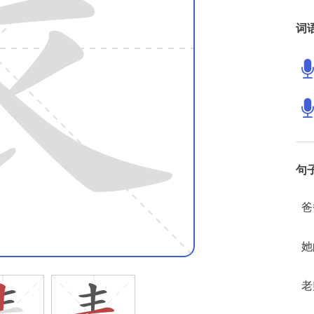
词
句
爸
她
老