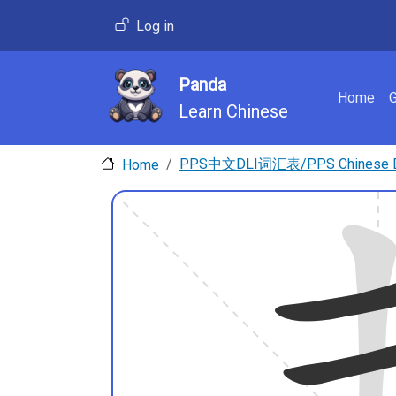
Skip to main content
User account menu
Log in
Panda
Main 
Home
Learn Chinese
PPS中文DLI词汇表/PPS Chinese DLI
Home