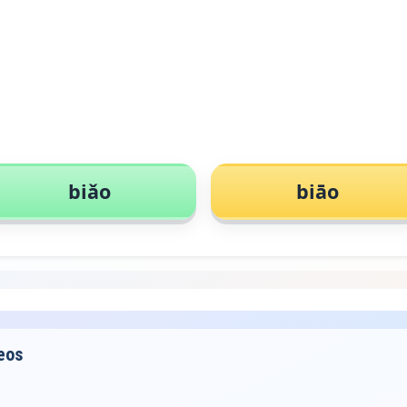
biǎo
biāo
eos