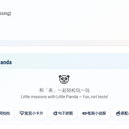
sing)
anda
🐼
和「表」一起轻松玩一玩
Little missions with Little Panda — fun, not tests!
💡
🎨
✏️
🥣
词拍拍
意思小卡片
句子拼图
笔画小侦探
搭配