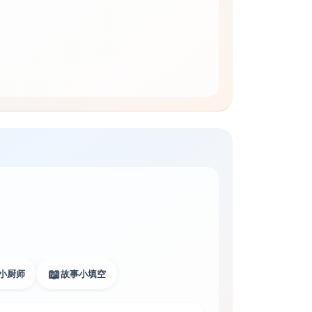
📖
小厨师
故事小填空