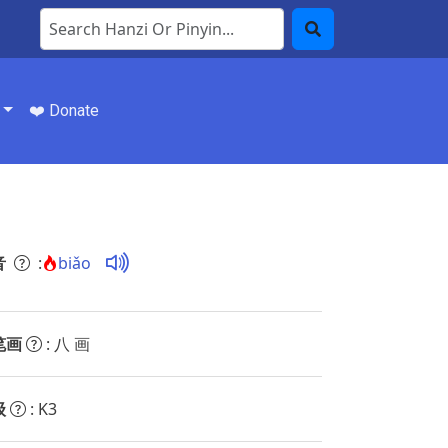
Search Hanzi or Pinyin
Search
❤️ Donate
音
:
biǎo
笔画
: 八 画
级
: K3