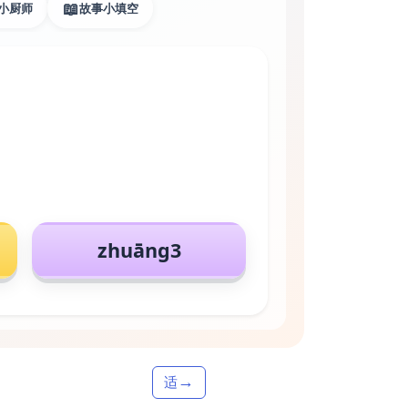
📖
小厨师
故事小填空
zhuāng3
→
适