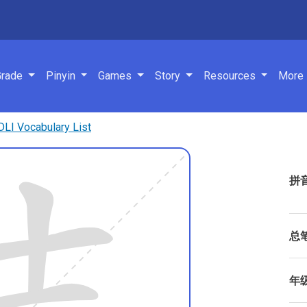
navigation
Grade
Pinyin
Games
Story
Resources
More
 Vocabulary List
拼
总
年