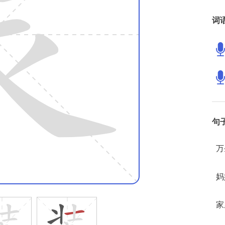
词
句
万
妈
家