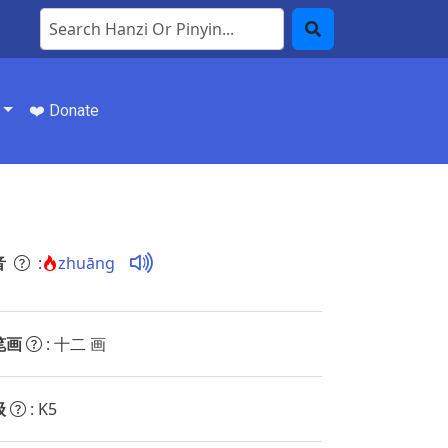
Search Hanzi or Pinyin
Search
❤️ Donate
音
:
zhuāng
笔画
: 十二 画
级
: K5