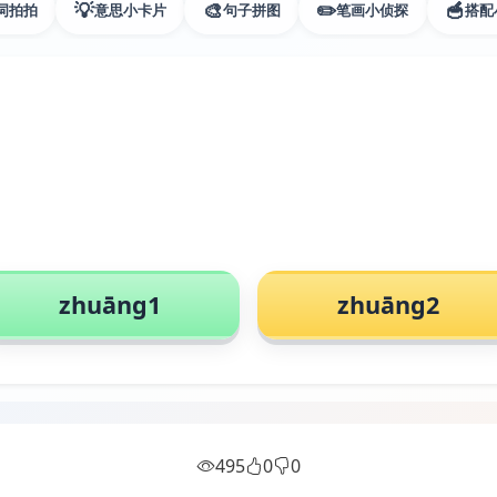
💡
🎨
✏️
🥣
词拍拍
意思小卡片
句子拼图
笔画小侦探
搭配
zhuāng1
zhuāng2
495
0
0