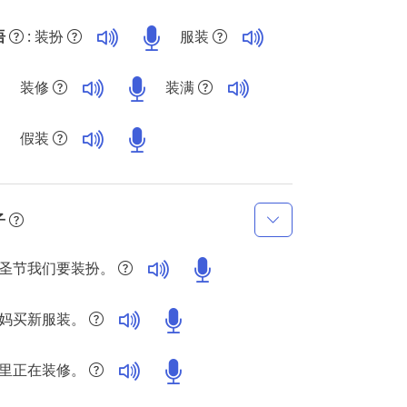
语
: 装扮
服装
装修
装满
假装
子
圣节我们要装扮。
妈买新服装。
里正在装修。