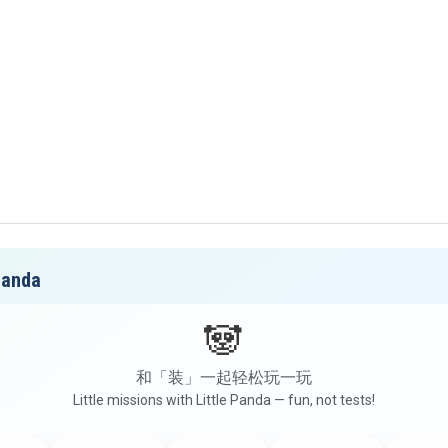
anda
🐼
和「装」一起轻松玩一玩
Little missions with Little Panda — fun, not tests!