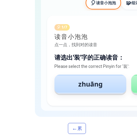
🎈
🧩
读音小泡泡
组
🎈 1/7
读音小泡泡
点一点，找到对的读音
请选出'装'字的正确读音：
Please select the correct Pinyin for '装':
zhuāng
←
累