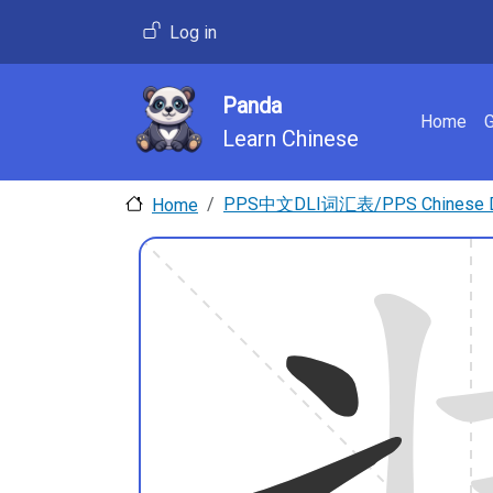
Skip to main content
User account menu
Log in
Panda
Main 
Home
Learn Chinese
PPS中文DLI词汇表/PPS Chinese DLI
Home