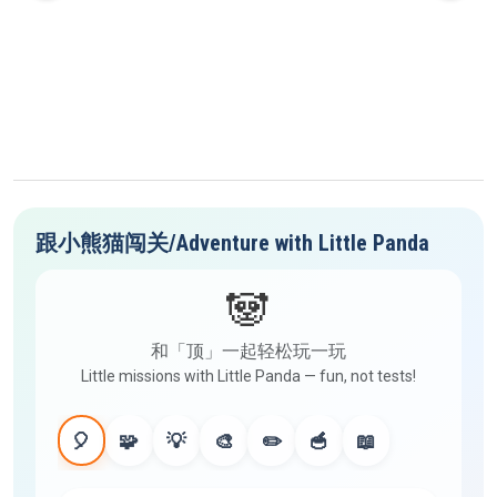
跟小熊猫闯关/Adventure with Little Panda
🐼
和「顶」一起轻松玩一玩
Little missions with Little Panda — fun, not tests!
🎈
🧩
💡
🎨
✏️
🥣
📖