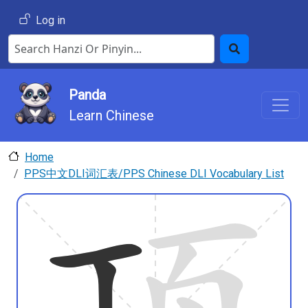
Skip to main content
User account menu
Log in
Search Hanzi or Pinyin
Search
Panda
Learn Chinese
Home
PPS中文DLI词汇表/PPS Chinese DLI Vocabulary List