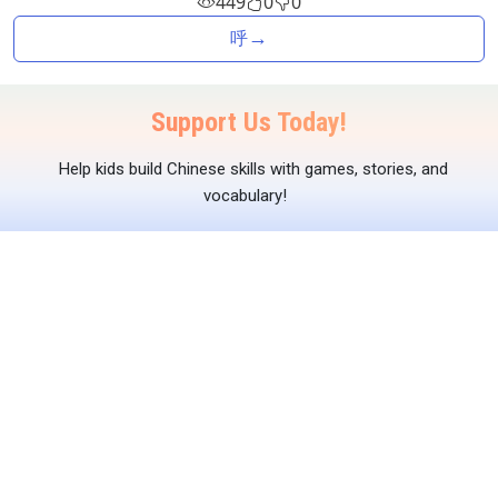
449
0
0
→
呼
Support Us Today!
Help kids build Chinese skills with games, stories, and
vocabulary!