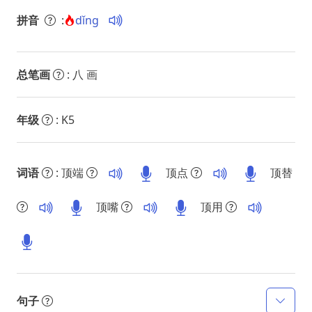
拼音
:
dǐng
总笔画
: 八 画
年级
: K5
词语
: 顶端
顶点
顶替
顶嘴
顶用
句子