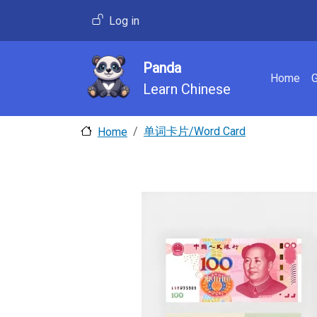
Skip to main content
User account menu
Log in
Panda
Main 
Home
Learn Chinese
单词卡片/Word Card
Home