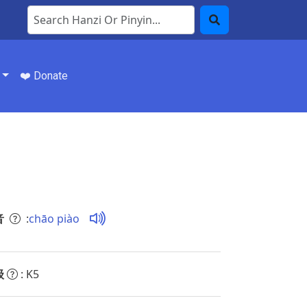
Search Hanzi or Pinyin
Search
❤️ Donate
音
:
chāo piào
级
: K5