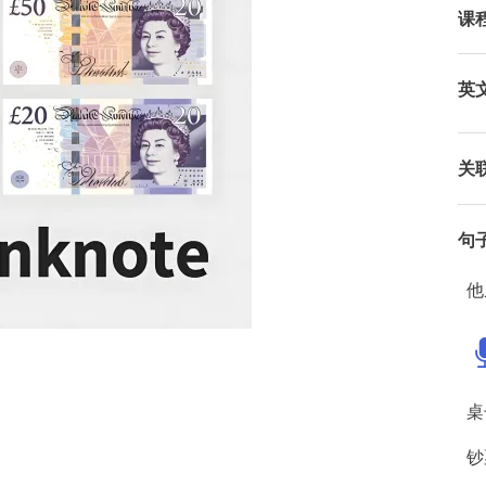
课
英
关
句
他
桌
钞