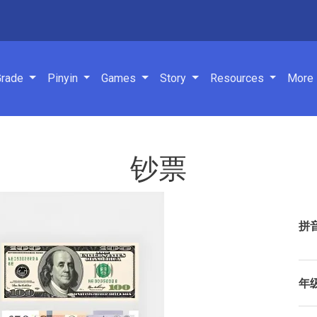
navigation
Grade
Pinyin
Games
Story
Resources
More
钞票
拼
年