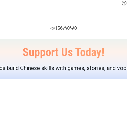
156
0
0
Support Us Today!
ds build Chinese skills with games, stories, and voc