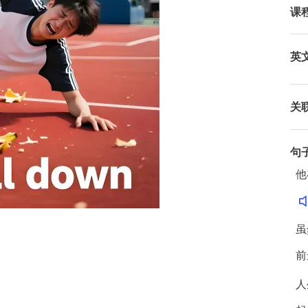
课
英
关
句
他
虽
前
人