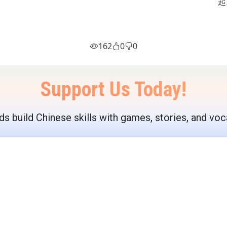
起
162
0
0
Support Us Today!
ds build Chinese skills with games, stories, and voc