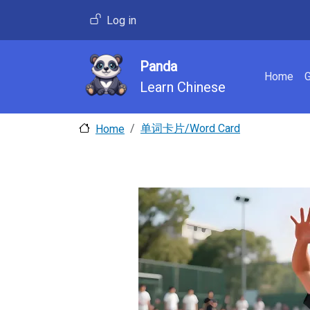
Skip to main content
User account menu
Log in
Panda
Main 
Home
Learn Chinese
单词卡片/Word Card
Home