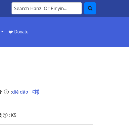
Search Hanzi or Pinyin
Search
❤️ Donate
音
:
diē dǎo
级
: K5