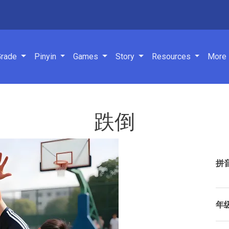
navigation
Grade
Pinyin
Games
Story
Resources
More
跌倒
拼
年