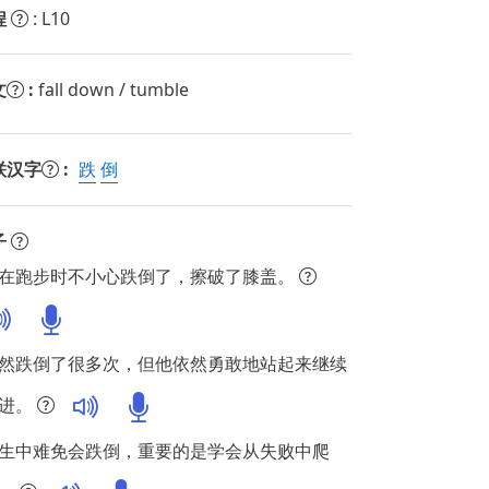
程
: L10
文
:
fall down / tumble
联汉字
:
跌
倒
子
在跑步时不小心跌倒了，擦破了膝盖。
然跌倒了很多次，但他依然勇敢地站起来继续
进。
生中难免会跌倒，重要的是学会从失败中爬