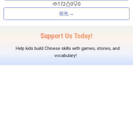
172
0
0
→
祖先
Support Us Today!
Help kids build Chinese skills with games, stories, and
vocabulary!