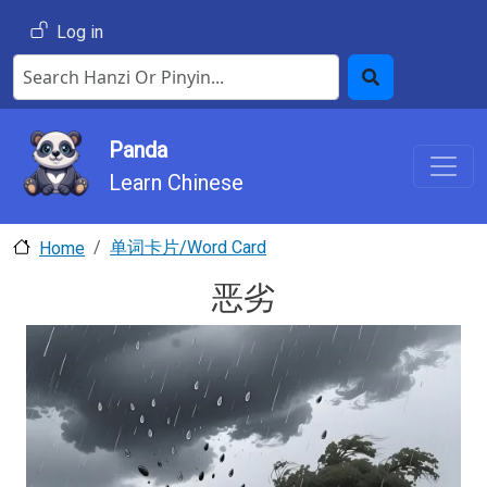
Skip to main content
User account menu
Log in
Search Hanzi or Pinyin
Search
Panda
Learn Chinese
单词卡片/Word Card
Home
恶劣