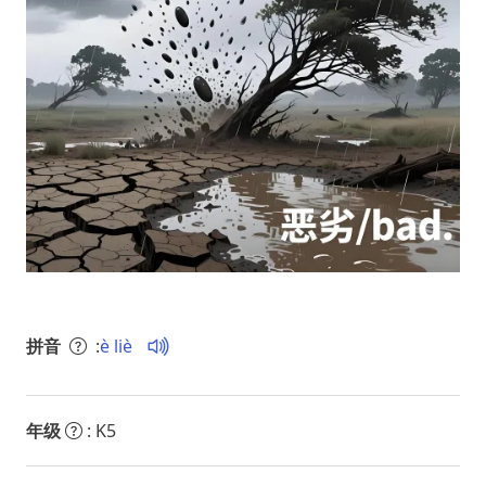
拼音
:
è liè
年级
: K5