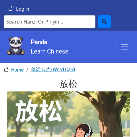
Skip to main content
User account menu
Log in
Search Hanzi or Pinyin
Search
Panda
Learn Chinese
单词卡片/Word Card
Home
放松