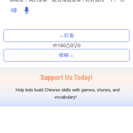
←
盯着
160
0
0
→
模糊
Support Us Today!
Help kids build Chinese skills with games, stories, and
vocabulary!