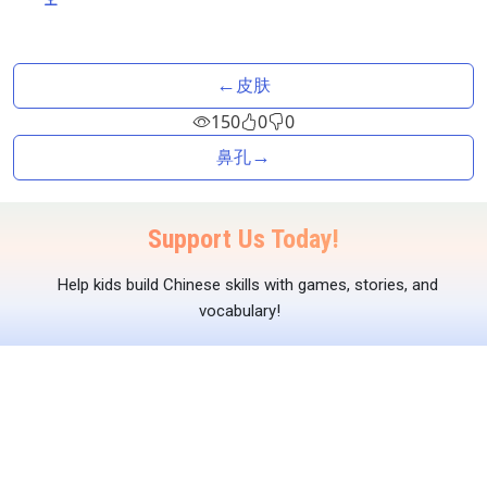
←
皮肤
150
0
0
→
鼻孔
Support Us Today!
Help kids build Chinese skills with games, stories, and
vocabulary!