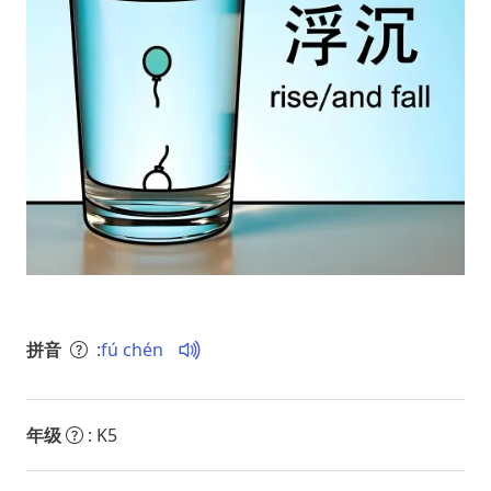
拼音
:
fú chén
年级
: K5