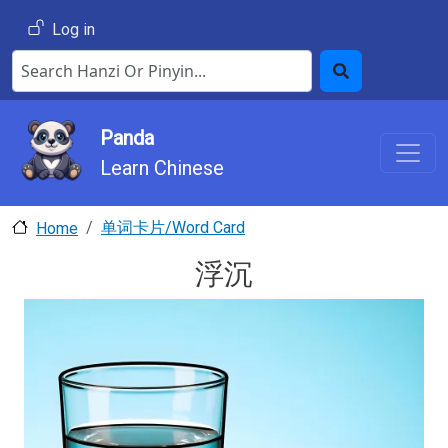
Skip to main content
User account menu
Log in
Search Hanzi or Pinyin
Search
Panda
Learn Chinese
单词卡片/Word Card
Home
浮沉