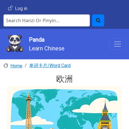
Skip to main content
User account menu
Log in
Search Hanzi or Pinyin
Search
Panda
Learn Chinese
单词卡片/Word Card
Home
欧洲