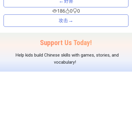
←
野兽
186
0
0
→
攻击
Support Us Today!
Help kids build Chinese skills with games, stories, and
vocabulary!