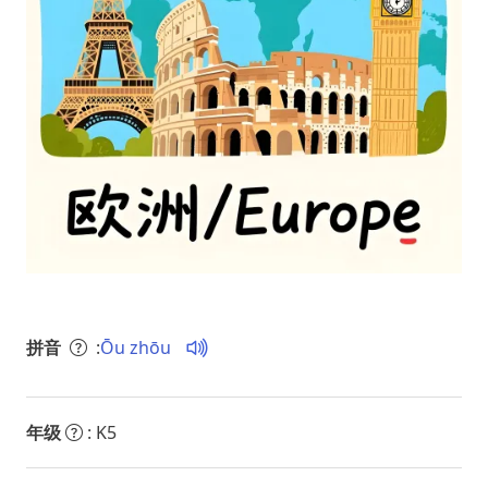
拼音
:
Ōu zhōu
年级
: K5