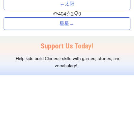
←
太阳
404
2
0
→
星星
Support Us Today!
Help kids build Chinese skills with games, stories, and
vocabulary!