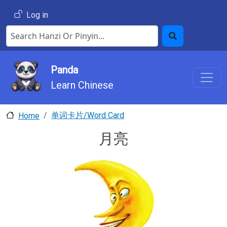
Skip to main content
User account menu
Log in
Search Hanzi or Pinyin
Search
Panda
Learn Chinese
单词卡片/Word Card
Home
月亮