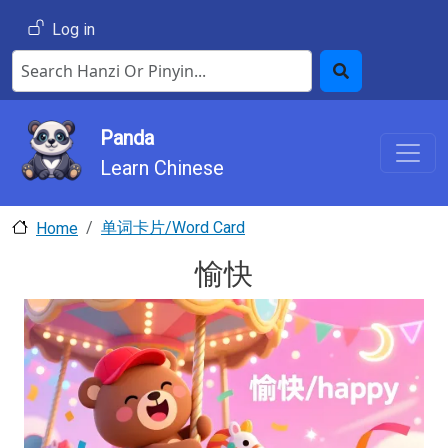
Skip to main content
User account menu
Log in
Search Hanzi or Pinyin
Search
Panda
Learn Chinese
单词卡片/Word Card
Home
愉快