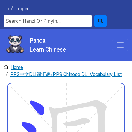
Skip to main content
User account menu
Log in
Search Hanzi or Pinyin
Search
Panda
Learn Chinese
Home
PPS中文DLI词汇表/PPS Chinese DLI Vocabulary List