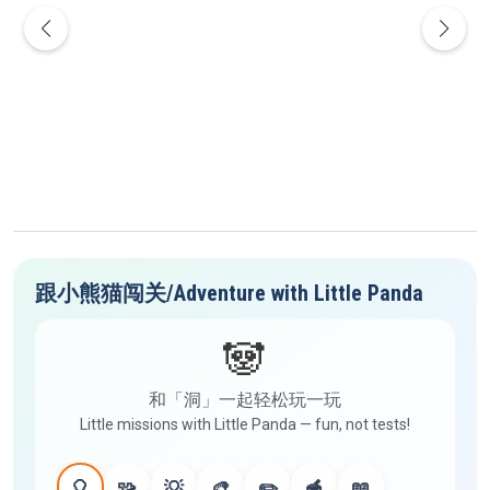
跟小熊猫闯关/Adventure with Little Panda
🐼
和「洞」一起轻松玩一玩
Little missions with Little Panda — fun, not tests!
🎈
🧩
💡
🎨
✏️
🥣
📖