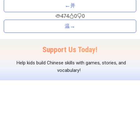
←
并
474
0
0
→
温
Support Us Today!
Help kids build Chinese skills with games, stories, and
vocabulary!