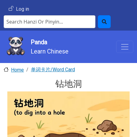
Skip to main content
User account menu
Log in
Search Hanzi or Pinyin
Search
Panda
Learn Chinese
单词卡片/Word Card
Home
钻地洞