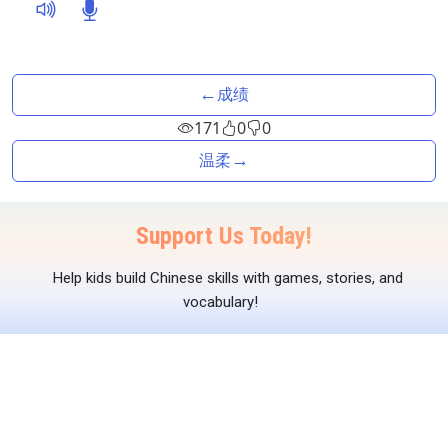
←
成绩
171
0
0
→
温柔
Support Us Today!
Help kids build Chinese skills with games, stories, and
vocabulary!