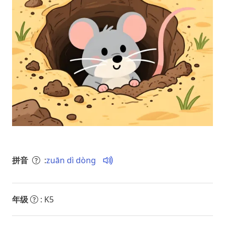
拼音
:
zuān dì dòng
年级
: K5