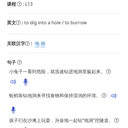
课程
: L13
英文
:
to dig into a hole / to burrow
关联汉字
:
地
洞
句子
小兔子一看到危险，就迅速钻进地洞里躲起来。
蚯蚓靠钻地洞来寻找食物和保持湿润的环境。
孩子们在沙滩上玩耍，兴奋地一起钻“地洞”挖隧道。